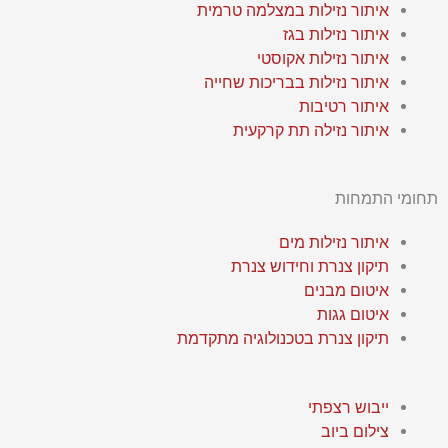
u
o
c
איתור נזילות במצלמה טרמית
t
n
e
איתור נזילות בגז
איתור נזילות אקוסטי
איתור נזילות בבריכות שחייה
u
e
b
איתור רטיבות
איתור נזילה תת קרקעית
b
o
e
o
תחומי התמחות
k
איתור נזילות מים
תיקון צנרת וחידוש צנרת
איטום מבנים
איטום גגות
תיקון צנרת בטכנולוגיה מתקדמת
ייבוש רצפתי
צילום ביוב