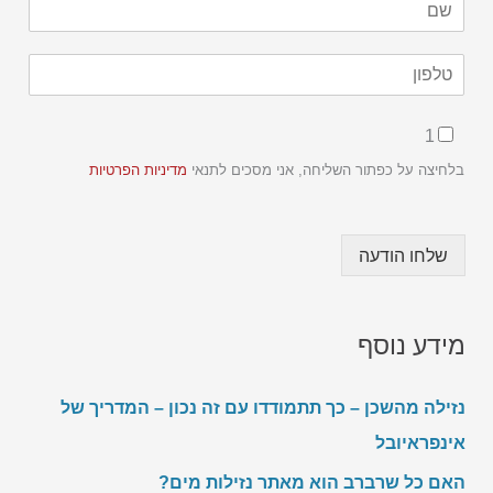
ם
*
C
ט
h
ל
e
פ
c
C
ו
1
k
h
ן
b
e
בלחיצה על כפתור השליחה, אני מסכים לתנאי
מדיניות הפרטיות
*
o
c
x
k
e
b
s
שלחו הודעה
o
ט
x
ל
e
פ
s
ו
מידע נוסף
*
ן
ש
ם
נזילה מהשכן – כך תתמודדו עם זה נכון – המדריך של
אינפראיובל
האם כל שרברב הוא מאתר נזילות מים?