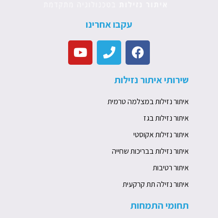
עקבו אחרינו
Y
P
F
o
h
a
u
o
c
שירותי איתור נזילות
t
n
e
u
e
b
איתור נזילות במצלמה טרמית
b
o
e
o
איתור נזילות בגז
k
איתור נזילות אקוסטי
איתור נזילות בבריכות שחייה
איתור רטיבות
איתור נזילה תת קרקעית
תחומי התמחות