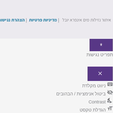
איתור נזילות מים אינפרא יובל |
מדיניות פרטיות
|
הצהרת נגישו
תפריט נגישות
close
פתיחה
וסגירה
keyboard
ניווט מקלדת
של
תפריט
visibility_off
ביטול אנימציות / הבהובים
הנגישות
nights_stay
Contrast
format_size
הגדלת טקסט