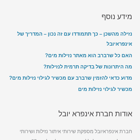
h
e
e
s
c
מידע נוסף
*
k
b
o
נזילה מהשכן – כך תתמודדו עם זה נכון – המדריך של
x
אינפראיובל
e
s
האם כל שרברב הוא מאתר נזילות מים?
מה היתרונות של בדיקה תרמית לנזילות?
מדוע כדאי להזמין שרברב עם מכשיר לגילוי נזילות מים?
מכשיר לגילוי נזילות מים
אודות חברת אינפרא יובל
חברת אינפראיובל מספקת שירותי איתור נזילות ושירותי