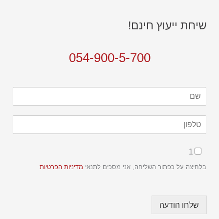
שיחת ייעוץ חינם!
054-900-5-700
ש
ם
*
ט
ל
פ
ש
C
ו
1
ם
h
ן
ט
e
בלחיצה על כפתור השליחה, אני מסכים לתנאי
מדיניות הפרטיות
*
ל
c
פ
k
ו
b
ן
שלחו הודעה
o
C
x