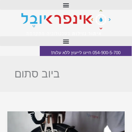
ילוג
תוכן
054-900-5-700 חייגו לייעוץ ללא עלות!
ביוב סתום