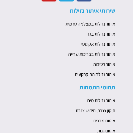
u
o
c
שירותי איתור נזילות
t
n
e
u
e
b
איתור נזילות במצלמה טרמית
b
o
e
o
איתור נזילות בגז
k
איתור נזילות אקוסטי
איתור נזילות בבריכות שחייה
איתור רטיבות
איתור נזילה תת קרקעית
תחומי התמחות
איתור נזילות מים
תיקון צנרת וחידוש צנרת
איטום מבנים
איטום גגות