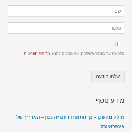
ט
1
ל
פ
בלחיצה על כפתור השליחה, אני מסכים לתנאי
מדיניות הפרטיות
ו
ן
C
h
שלחו הודעה
e
c
k
b
מידע נוסף
o
x
e
נזילה מהשכן – כך תתמודדו עם זה נכון – המדריך של
s
אינפראיובל
ט