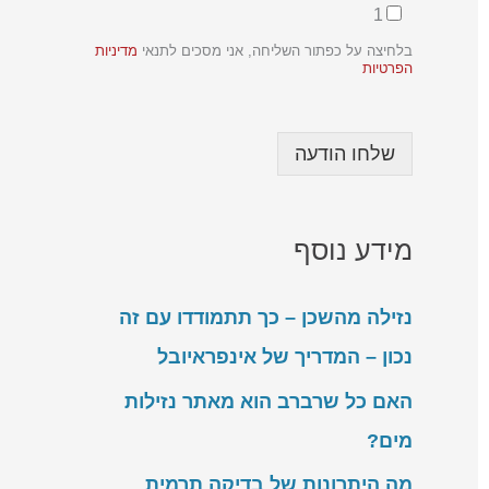
1
k
b
בלחיצה על כפתור השליחה, אני מסכים לתנאי
מדיניות
o
הפרטיות
x
e
s
ש
שלחו הודעה
ם
ט
ל
פ
מידע נוסף
ו
ן
נזילה מהשכן – כך תתמודדו עם זה
נכון – המדריך של אינפראיובל
האם כל שרברב הוא מאתר נזילות
מים?
מה היתרונות של בדיקה תרמית