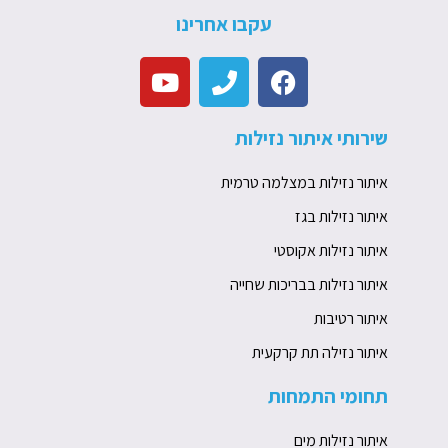
עקבו אחרינו
Y
P
F
o
h
a
u
o
c
שירותי איתור נזילות
t
n
e
u
e
b
איתור נזילות במצלמה טרמית
b
o
e
o
איתור נזילות בגז
k
איתור נזילות אקוסטי
איתור נזילות בבריכות שחייה
איתור רטיבות
איתור נזילה תת קרקעית
תחומי התמחות
איתור נזילות מים