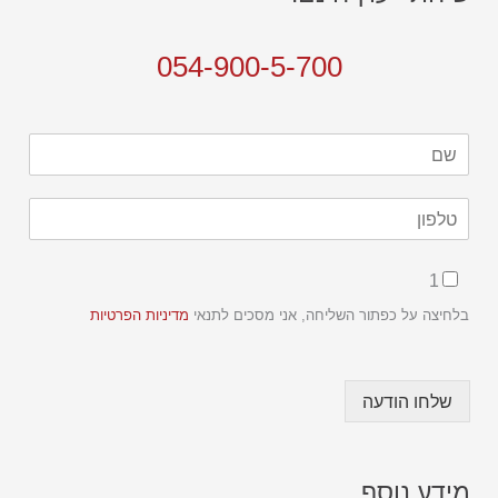
054-900-5-700
ש
ם
*
ט
ל
פ
C
ו
1
h
ן
e
בלחיצה על כפתור השליחה, אני מסכים לתנאי
מדיניות הפרטיות
*
c
k
b
שלחו הודעה
o
x
e
s
מידע נוסף
*