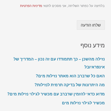
c
בלחיצה על כפתור השליחה, אני מסכים לתנאי
מדיניות הפרטיות
k
b
o
x
שלחו הודעה
e
s
ט
ל
מידע נוסף
פ
ו
ן
נזילה מהשכן – כך תתמודדו עם זה נכון – המדריך של
אינפראיובל
האם כל שרברב הוא מאתר נזילות מים?
מה היתרונות של בדיקה תרמית לנזילות?
מדוע כדאי להזמין שרברב עם מכשיר לגילוי נזילות מים?
מכשיר לגילוי נזילות מים