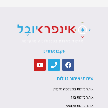
עקבו אחרינו
Y
P
F
o
h
a
u
o
c
שירותי איתור נזילות
t
n
e
u
e
b
איתור נזילות במצלמה טרמית
b
o
e
o
איתור נזילות בגז
k
איתור נזילות אקוסטי