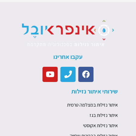
עקבו אחרינו
Y
P
F
o
h
a
u
o
c
שירותי איתור נזילות
t
n
e
u
e
b
איתור נזילות במצלמה טרמית
b
o
e
o
איתור נזילות בגז
k
איתור נזילות אקוסטי
איתור נזילות בבריכות שחייה