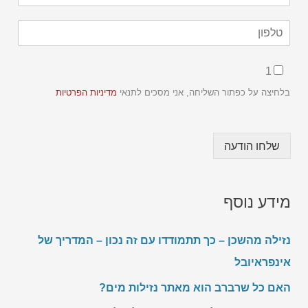
*
ט
ל
פ
ש
C
ו
1
ם
h
ן
C
e
בלחיצה על כפתור השליחה, אני מסכים לתנאי
מדיניות הפרטיות
*
h
c
e
k
c
b
k
שלחו הודעה
o
b
x
o
e
x
s
e
מידע נוסף
*
s
*
נזילה מהשכן – כך תתמודדו עם זה נכון – המדריך של
אינפראיובל
האם כל שרברב הוא מאתר נזילות מים?